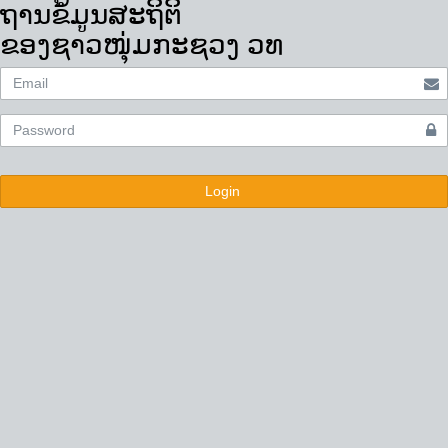
ຖານຂໍ້ມູນສະຖິຕິ
ຂອງຊາວໜຸ່ມກະຊວງ ວທ
Login